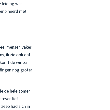
e leiding was
combineerd met
veel mensen vaker
s, ik zie ook dat
 komt de winter
dingen nog groter
die de hele zomer
preventief
zeep had zich in