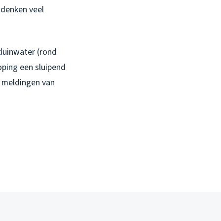
 denken veel
 duinwater (rond
oping een sluipend
ks meldingen van