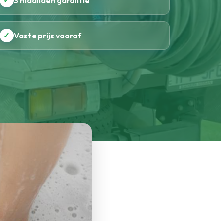
✓
3 maanden garantie
✓
Vaste prijs vooraf