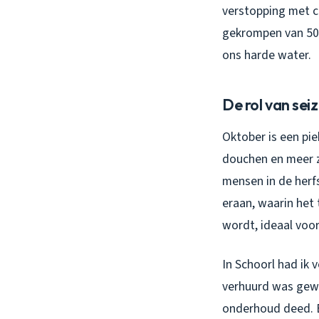
verstopping met ca
gekrompen van 50
ons harde water.
De rol van se
Oktober is een pi
douchen en meer ze
mensen in de herf
eraan, waarin het
wordt, ideaal voor
In Schoorl had ik 
verhuurd was gewe
onderhoud deed. B