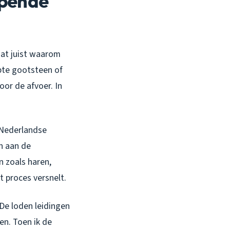
ipende
dat juist waarom
pte gootsteen of
oor de afvoer. In
 Nederlandse
en aan de
 zoals haren,
t proces versnelt.
De loden leidingen
en. Toen ik de