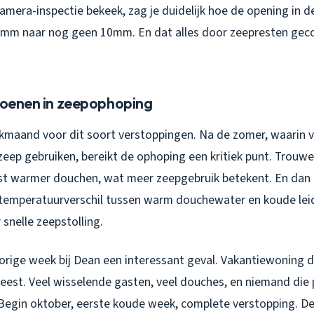
mera-inspectie bekeek, zag je duidelijk hoe de opening in d
mm naar nog geen 10mm. En dat alles door zeepresten ge
izoenen in zeepophoping
ekmaand voor dit soort verstoppingen. Na de zomer, waarin 
ep gebruiken, bereikt de ophoping een kritiek punt. Trouwen
st warmer douchen, wat meer zeepgebruik betekent. En dan
 temperatuurverschil tussen warm douchewater en koude lei
 snelle zeepstolling.
vorige week bij Dean een interessant geval. Vakantiewoning 
est. Veel wisselende gasten, veel douches, en niemand die 
egin oktober, eerste koude week, complete verstopping. De 