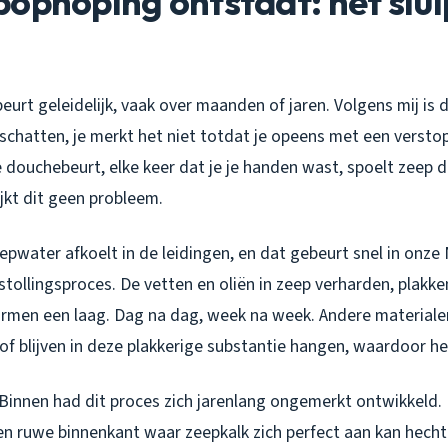
ophoping ontstaat: het slu
rt geleidelijk, vaak over maanden of jaren. Volgens mij is 
chatten, je merkt het niet totdat je opeens met een versto
 douchebeurt, elke keer dat je je handen wast, spoelt zeep d
jkt dit geen probleem.
epwater afkoelt in de leidingen, en dat gebeurt snel in onze
stollingsproces. De vetten en oliën in zeep verharden, plakk
rmen een laag. Dag na dag, week na week. Andere materialen
tof blijven in deze plakkerige substantie hangen, waardoor he
 Binnen had dit proces zich jarenlang ongemerkt ontwikkeld. 
en ruwe binnenkant waar zeepkalk zich perfect aan kan hecht