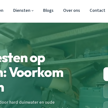
en
Diensten
Blogs
Over ons
Contact
esten op
n: Voorkom
n
door hard duinwater en oude