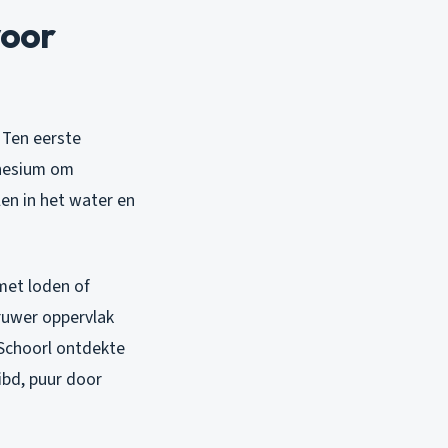
voor
 Ten eerste
gnesium om
len in het water en
met loden of
 ruwer oppervlak
 Schoorl ontdekte
ibd, puur door