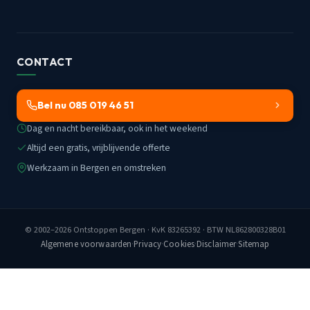
CONTACT
Bel nu 085 019 46 51
Dag en nacht bereikbaar, ook in het weekend
Altijd een gratis, vrijblijvende offerte
Werkzaam in Bergen en omstreken
© 2002–2026
Ontstoppen Bergen
· KvK 83265392 · BTW NL862800328B01
Algemene voorwaarden
·
Privacy
·
Cookies
·
Disclaimer
·
Sitemap