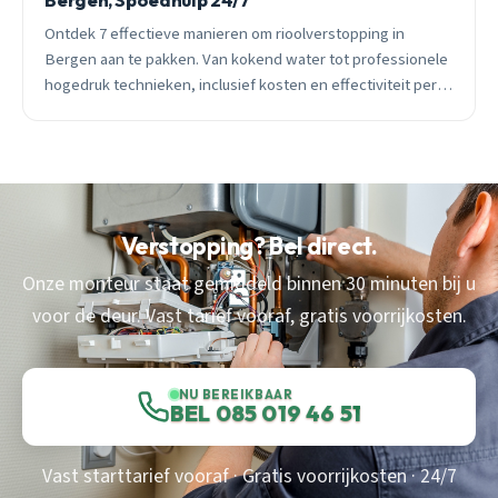
Ontdek 7 effectieve manieren om rioolverstopping in
Bergen aan te pakken. Van kokend water tot professionele
hogedruk technieken, inclusief kosten en effectiviteit per
methode.
Verstopping? Bel direct.
Onze monteur staat gemiddeld binnen 30 minuten bij u
voor de deur. Vast tarief vooraf, gratis voorrijkosten.
NU BEREIKBAAR
BEL 085 019 46 51
Vast starttarief vooraf · Gratis voorrijkosten · 24/7