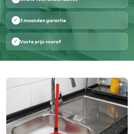
✓
3 maanden garantie
✓
Vaste prijs vooraf